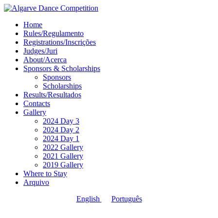
Home
Rules/Regulamento
Registrations/Inscrições
Judges/Juri
About/Acerca
Sponsors & Scholarships
Sponsors
Scholarships
Results/Resultados
Contacts
Gallery
2024 Day 3
2024 Day 2
2024 Day 1
2022 Gallery
2021 Gallery
2019 Gallery
Where to Stay
Arquivo
English
Português